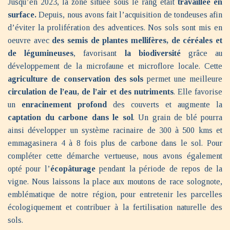
Jusqu’en 2023, la zone située sous le rang était
travaillée en
surface.
Depuis, nous avons fait l’acquisition de tondeuses afin
d’éviter la prolifération des adventices. Nos sols sont mis en
oeuvre avec
des semis
de plantes mellifères, de céréales et
de légumineuses
, favorisant
la biodiversité
grâce au
développement de la microfaune et microflore locale. Cette
agriculture de conservation des sols
permet une meilleure
circulation de l’eau, de l’air et des nutriments
. Elle favorise
un
enracinement profond
des couverts et augmente la
captation du carbone dans le sol
. Un grain de blé pourra
ainsi développer un système racinaire de 300 à 500 kms et
emmagasinera 4 à 8 fois plus de carbone dans le sol. Pour
compléter cette démarche vertueuse, nous avons également
opté pour l’
écopâturage
pendant la période de repos de la
vigne. Nous laissons la place aux moutons de race solognote,
emblématique de notre région, pour entretenir les parcelles
écologiquement et contribuer à la fertilisation naturelle des
sols.